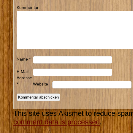
Kommentar
Name
*
E-Mail-
Adresse
*
Website
This site uses Akismet to reduce spa
comment data is processed
.