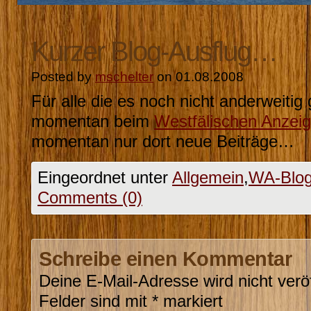
Kurzer Blog-Ausflug…
Posted by
mschelter
on 01.08.2008
Für alle die es noch nicht anderweitig
momentan beim
Westfälischen Anzeig
momentan nur dort neue Beiträge…
Eingeordnet unter
Allgemein
,
WA-Blo
Comments (0)
Schreibe einen Kommentar
Deine E-Mail-Adresse wird nicht veröf
Felder sind mit
*
markiert