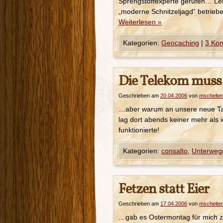
Sprengstoffexperte gerufen… Let
„moderne Schnitzeljagd“ betrie
Weiterlesen
»
Kategorien:
Geocaching
|
3 Ko
Die Telekom muss
Geschrieben am
20.04.2006
von
mschelter
…aber warum an unsere neue Tap
lag dort abends keiner mehr als
funktionierte!
Kategorien:
consalto
,
Unterweg
Fetzen statt Eier
Geschrieben am
17.04.2006
von
mschelter
…gab es Ostermontag für mich z