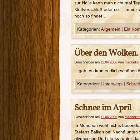
zur Hölle kann man nicht mal Tap
Klettverschluß oder so… Immer wi
noch so findet…
Kategorien:
Allgemein
|
Ein Ko
Über den Wolken
Geschrieben am
11.04.2006
von
mschelter
…gab es dann endlich schönes We
Kategorien:
Unterwegs
|
Schrei
Schnee im April
Geschrieben am
11.04.2006
von
mschelter
In München wohl nichts besonder
Stefans Balkon bei Nacht! unten
olympische Dorf), links runter da