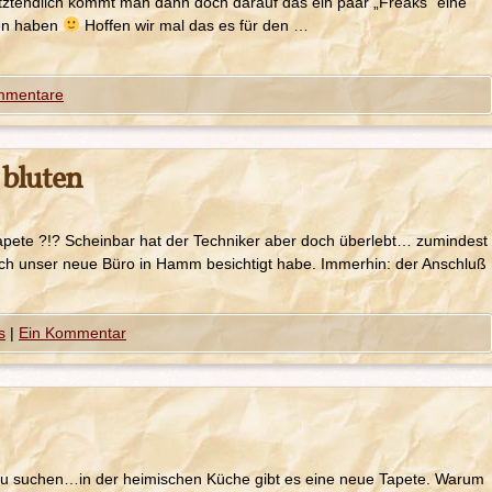
ztendlich kommt man dann doch darauf das ein paar „Freaks“ eine
ben haben
Hoffen wir mal das es für den …
mmentare
 bluten
ete ?!? Scheinbar hat der Techniker aber doch überlebt… zumindest
 ich unser neue Büro in Hamm besichtigt habe. Immerhin: der Anschluß
s
|
Ein Kommentar
u suchen…in der heimischen Küche gibt es eine neue Tapete. Warum