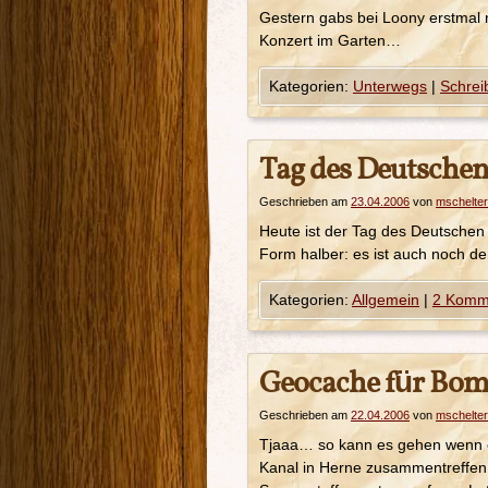
Gestern gabs bei Loony erstmal ne
Konzert im Garten…
Kategorien:
Unterwegs
|
Schrei
Tag des Deutschen
Geschrieben am
23.04.2006
von
mschelter
Heute ist der Tag des Deutschen
Form halber: es ist auch noch 
Kategorien:
Allgemein
|
2 Komm
Geocache für Bom
Geschrieben am
22.04.2006
von
mschelter
Tjaaa… so kann es gehen wenn e
Kanal in Herne zusammentreffen!