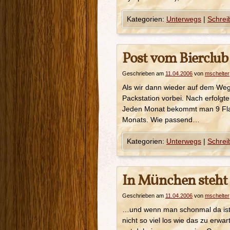
Kategorien:
Unterwegs
|
Schrei
Post vom Bierclub
Geschrieben am
11.04.2006
von
mschelter
Als wir dann wieder auf dem We
Packstation vorbei. Nach erfolgte
Jeden Monat bekommt man 9 Flas
Monats. Wie passend…
Kategorien:
Unterwegs
|
Schrei
In München steht
Geschrieben am
11.04.2006
von
mschelter
…und wenn man schonmal da ist 
nicht so viel los wie das zu erw