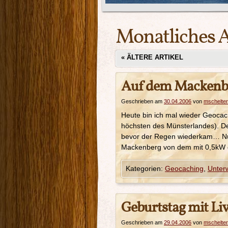
Monatliches 
«
ÄLTERE ARTIKEL
Auf dem Mackenb
Geschrieben am
30.04.2006
von
mschelter
Heute bin ich mal wieder Geoca
höchsten des Münsterlandes). D
bevor der Regen wiederkam… Nur
Mackenberg von dem mit 0,5kW 
Kategorien:
Geocaching
,
Unter
Geburtstag mit Li
Geschrieben am
29.04.2006
von
mschelter