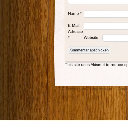
Name
*
E-Mail-
Adresse
*
Website
This site uses Akismet to reduce 
GC-Downloads
Impressum
Daten