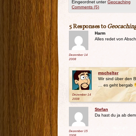
Eingeordnet unter
Geocaching
Comments (5)
5 Responses to
Geocaching-
Harm
Alles redet von Absch
Dezember 14
2008
mschelter
Wir sind über den
… es geht bergab
Dezember 14
2008
Stefan
Da hast du ja ab de
Dezember 15
2008