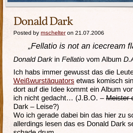
Donald Dark
Posted by
mschelter
on 21.07.2006
„Fellatio is not an icecream f
Donald Dark
in
Fellatio
vom Album
D.
Ich habs immer gewusst das die Leute
Weißwurstäquators
etwas komisch sin
dort auf die Idee kommt ein Album von
ich nicht gedacht… (J.B.O. –
Meister 
Dark – Leise?)
Wo ich gerade dabei bin das hier zu s
allerdings lesen das es Donald Dark s
schade drum…